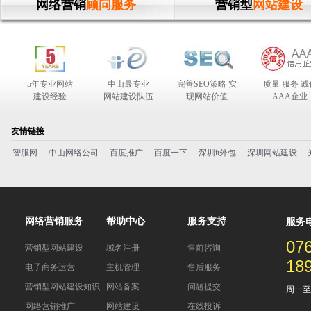
网络营销
顾问服务
营销型
网站建设
5年专业网站
中山最专业
完善SEO策略 实
质量 服务 诚
建设经验
网站建设队伍
现网站价值
AAA企业
合作伙伴
友情链接
智服网
中山网络公司
百度推广
百度一下
深圳it外包
深圳网站建设
网络营销服务
帮助中心
服务支持
服务
07
营销型网站建设
域名注册
售前咨询
18
电子商务运营
主机管理
售后服务
营销型网站建设知识
网站备案
问题提交
周一至周五
网络营销推广
网站建设
在线投诉