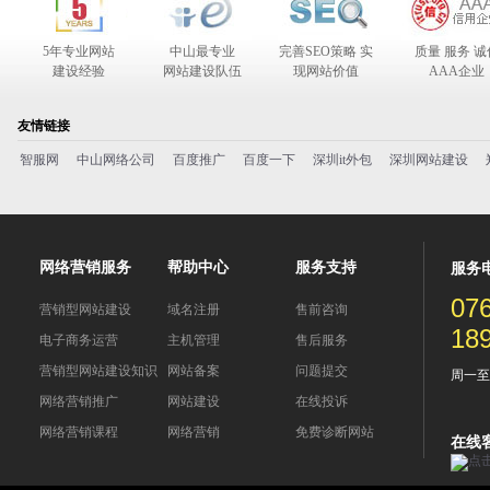
5年专业网站
中山最专业
完善SEO策略 实
质量 服务 诚
建设经验
网站建设队伍
现网站价值
AAA企业
合作伙伴
友情链接
智服网
中山网络公司
百度推广
百度一下
深圳it外包
深圳网站建设
网络营销服务
帮助中心
服务支持
服务
07
营销型网站建设
域名注册
售前咨询
18
电子商务运营
主机管理
售后服务
营销型网站建设知识
网站备案
问题提交
周一至周五
网络营销推广
网站建设
在线投诉
网络营销课程
网络营销
免费诊断网站
在线