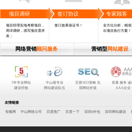
项目调研
签订协议
专家顾客
项目经理实地考察项目，
签订效果保证书！
全方位分析，精准
周详调研，填写项目需求
出项目执行方案！
表；
网络营销
顾问服务
营销型
网站建设
5年专业网站
中山最专业
完善SEO策略 实
质量 服务 诚
建设经验
网站建设队伍
现网站价值
AAA企业
合作伙伴
友情链接
智服网
中山网络公司
百度推广
百度一下
深圳it外包
深圳网站建设