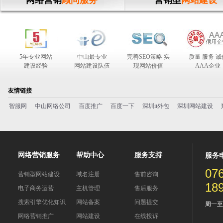
网络营销
顾问服务
营销型
网站建设
5年专业网站
中山最专业
完善SEO策略 实
质量 服务 诚
建设经验
网站建设队伍
现网站价值
AAA企业
合作伙伴
友情链接
智服网
中山网络公司
百度推广
百度一下
深圳it外包
深圳网站建设
网络营销服务
帮助中心
服务支持
服务
07
营销型网站建设
域名注册
售前咨询
18
电子商务运营
主机管理
售后服务
搜索引擎优化知识
网站备案
问题提交
周一至周五
网络营销推广
网站建设
在线投诉