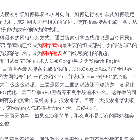
类搜索引擎如何抓取互联网页面、如何进行索引以及如何确定
等技术，来对网页进行相关的优化，使其提高搜索引擎排名，从
销售能力或宣传能力的技术。
最多的网络行为方式。通过搜索引擎查找信息是当今网民们
索引擎营销已经成为
网络营销
最重要的组成部分。如何使自己的
得较高的排名，成为
网站建设
者们绞尽脑汁的话题。
EO的技术人员被Google称之为“Search Engine
Google是目前世界最大搜索引擎提供商，所以Google也成为了全世界
官司方网站专门有一页介绍SEO，并表明Google对SEO的态度。”
什么这么说呢。主要是因为上面的说法还不够清楚，容易使
SEO优化，甚至采取SEO黑帽等不良手段追求排名。这样做的同
不到有效的流量而最终离不开搜索引擎。当有一天搜索引擎识破
后，该网站的人气必将极大的下滑。最终死掉。
天两天的事。如果SEO很简单，那么岂不是所有的网站都会
么傻。
自己还是不行的。网站做出来是要给人看而不是给搜索引擎的