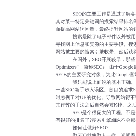
SEO的主要工作是通过了解各
其对某一特定关键词的搜索结果排名
而提高网站访问量，最终提升网站的
搜索是除了电子邮件以外被用得
寻找网上信息和资源的主要手段。搜
网站被主要的搜索引擎收录、然后获
在国外，SEO开展较早，那些专门从事S
Optimizers”，简称SEOs。由于
SEOs的主要研究对像，为此Google
我只能说上面说的基本正确。为
一些SEO新手步入误区。盲目的追求
时忽视了对UE的优化。导致网站得
其作弊的手法之后自然会被K掉。之
SEO是个很庞大的工程。不是一
有很好的排名了?搜索引擎蜘蛛不会那
如何让做好SEO?
做SEO就像做人一样。光顾着