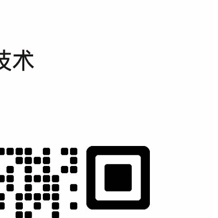
目运营
团队复制
标消费市场，实现
帮助客户打造高效率的网
销推广工作；（保
络营销运营团队！