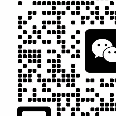
站！（独一无二）
证效果
营销型
网站建设
网络营销
运营托管
SEO策略 实
质量 服务 诚信
百度推广合作
营销型网站
现网站价值
AAA企业
伙伴
建设领先者
合作伙伴
深圳it外包
深圳网站建设
郑州网站优化
淘英网
营销型网站建设
服务支持
服务电话
关注我们
0760-88888 789
协城科技
售前咨询
189 3874 6486
售后服务