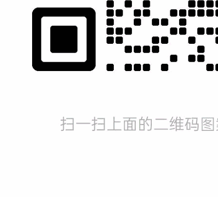
0760-88888 789
协城科技
售前咨询
189 3874 6486
售后服务
问题提交
周一至周五 8:30-18:30
周六 8:30-12:30
在线投诉
免费诊断网站
在线客服
协城
|
联系协城
|
网络营销百科
|
网络营销学堂
|
淘英网
|
人才合作
|
网
版权所有 ©
广东协城信息科技有限公司
CopyRight © 2008-2013,XieCheng IT.,All Rights Reserved
网站备案号：
粤ICP备10219487号