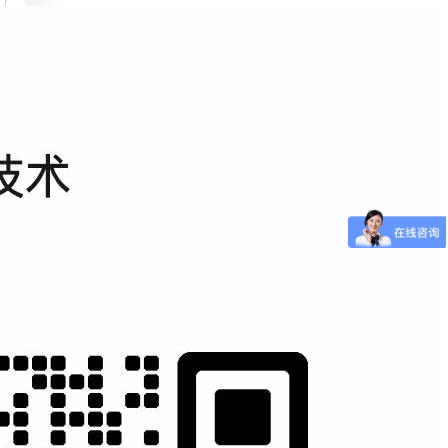
搜索引擎优化知识
关于网站原创内容那些事儿
如何才能得到百度的欢心？
网上购物商城网站推广4种有效方法...
网站建设和网站优化SEO关键：外链...
网站建设应该避免这些SEO优化误区
网站建设SEO数据分析技巧二：网站...
做好SEO，不能只靠外链
网站优化初期注意事项
目运营
团队复制