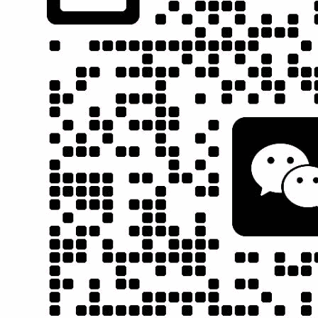
！
全方位分析，精准定位 输
完全按照项目策划方案制
贴近目
出项目执行方案！
作专属于你的营销型网
精准营
站！（独一无二）
证效果
营销型
网站建设
网络营销
运营托管
SEO策略 实
质量 服务 诚信
百度推广合作
营销型网站
现网站价值
AAA企业
伙伴
建设领先者
合作伙伴
深圳it外包
深圳网站建设
郑州网站优化
淘英网
营销型网站建设
服务支持
服务电话
关注我们