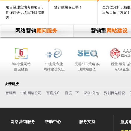
项目经理实地考察项目，
签订效果保证书！
全方位分析，精准
周详调研，填写项目需求
出项目执行方案！
表；
网络营销
顾问服务
营销型
网站建设
5年专业网站
中山最专业
完善SEO策略 实
质量 服务 诚
建设经验
网站建设队伍
现网站价值
AAA企业
合作伙伴
友情链接
智服网
中山网络公司
百度推广
百度一下
深圳it外包
深圳网站建设
网络营销服务
帮助中心
服务支持
服务