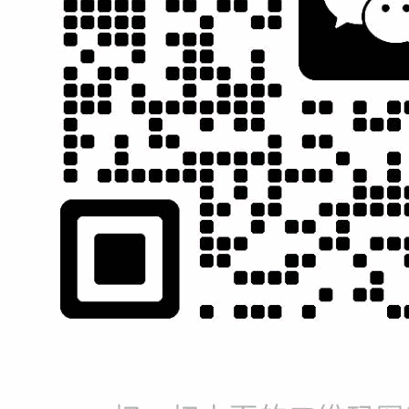
合作伙伴
深圳it外包
深圳网站建设
郑州网站优化
淘英网
营销型网站建设
服务支持
服务电话
关注我们
0760-88888 789
协城科技
售前咨询
189 3874 6486
售后服务
问题提交
周一至周五 8:30-18:30
周六 8:30-12:30
在线投诉
免费诊断网站
在线客服
协城
|
联系协城
|
网络营销百科
|
网络营销学堂
|
淘英网
|
人才合作
|
网
版权所有 ©
广东协城信息科技有限公司