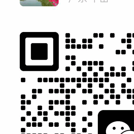
专家顾客
营销型网站建设
项
！
全方位分析，精准定位 输
完全按照项目策划方案制
贴近目
出项目执行方案！
作专属于你的营销型网
精准营
站！（独一无二）
证效果
营销型
网站建设
网络营销
运营托管
SEO策略 实
质量 服务 诚信
百度推广合作
营销型网站
现网站价值
AAA企业
伙伴
建设领先者