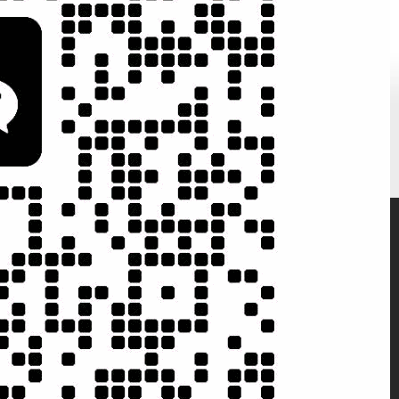
200家客户案
网络营销与建
例实施成果
站技术并重
微信二维码
微信扫一扫，知
晓电子商务动态
微信号：
erencai168