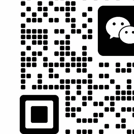
SEO策略 实
质量 服务 诚信
百度推广合作
营销型网站
现网站价值
AAA企业
伙伴
建设领先者
合作伙伴
深圳it外包
深圳网站建设
郑州网站优化
淘英网
营销型网站建设
服务支持
服务电话
关注我们
0760-88888 789
协城科技
售前咨询
189 3874 6486
售后服务
问题提交
周一至周五 8:30-18:30
周六 8:30-12:30
在线投诉
免费诊断网站
在线客服